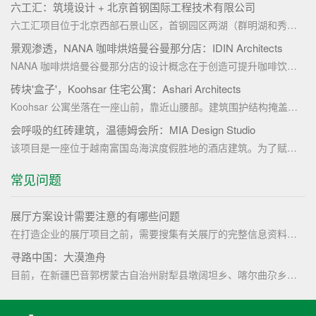
六工汇：筑境设计 + 北京首钢国际工程技术有限公司
六工汇项目位于北京西部石景山区，首钢园区两湖（群明湖和秀池）片区中部，总建筑面积223753平方米。这里因服务2022年冬奥会而享誉海内外，谷爱凌和苏翊鸣就是在这里创造了历史，实现了中国在大跳台上的伟大突破。如今已步入后奥运时代，首钢的城市更新仍在继续，六工汇就是在这样的时空背景下诞生出来。今年6月18日，六工汇购物广场盛大开业。关联商办地块已经相继成功交付运营，标志着首钢的更新发展从“体育+”全面进入“城市+”的崭新阶段。
景观渗透，NANA 咖啡烘焙曼谷曼那分店：IDIN Architects
NANA 咖啡烘焙曼谷曼那分店的设计概念在于创造可提升咖啡饮用体验的空间，让咖啡成为人们的关注焦点。项目采用简化表达的建筑形式，通过将建筑空间与景观的和谐结合，营造出一种郁郁葱葱的环境氛围，继而将游客的注意力从熙熙攘攘的高速公路上引开并转移到咖啡上。
砖块'盒子'，Koohsar 住宅公寓：Ashari Architects
Koohsar 公寓坐落在一座山前，靠近山腰部。建筑围护结构掩盖了部分山景，为了在视觉上将建筑背后的山景与建筑立面融为一体，立面使用了砖材料与远处山脉的色调相得益彰。砖块图案模拟了从山底登顶的过程，吸引了游客对后方山景的兴趣，并呈现出无缝连接的前景建筑。
会呼吸的红砖建筑，温德姆会所：MIA Design Studio
该项目是一座位于越南富国岛海滨度假胜地的酒店建筑。为了赋予建筑以一种既现代、又传统的新视野，设计者选择以灯笼为主要概念。在夜间，温德姆会所这一“灯笼”将营造出温柔、细腻的光感，并成为度假村入口处的一大亮点。此外，项目主要选用的材料为红砖，以此表达了当地石匠工艺的细致和精确之美。
常见问题
展厅方案设计需要注意的有哪些问题
在打造企业的展厅项目之前，需要搜集有关展厅的完整信息资料的，要详细了解一下需要展示的内容是什么。然后对展厅的整体的设计要有一个定位，也就是要明确主题，所有展厅的设计一定都是围着主题去设计的。前期规划好了，做设计的时候就不会忘记，就不会显得很乱。
寻路中国：大漠渔舟
目前，在新疆巴音郭楞蒙古自治州尉犁县墩阔坦乡、喀尔曲尕乡等地，还有许多罗布人的后裔。他们逐步学会了农耕、养殖、缝纫、烹饪、加工、维修、电子商务技术等。