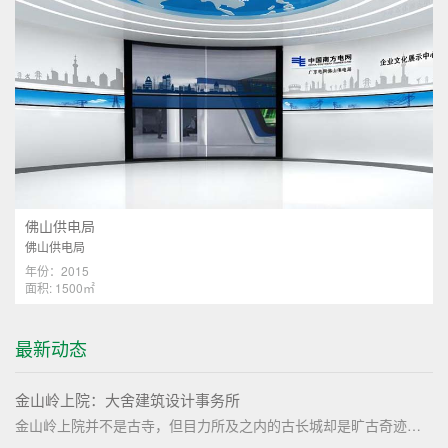
佛山供电局
佛山供电局
年份：2015
面积: 1500㎡
最新动态
金山岭上院：大舍建筑设计事务所
金山岭上院并不是古寺，但目力所及之内的古长城却是旷古奇迹。上院的出现为这一片山谷建立了新的时间点。一个轻盈、轻触地面的禅堂（阿兰若），纤细轻薄的结构拉开了新建物与古长城之间的时间距离，也再次因为人类的建造活动定位了这一片山谷的时间性。上院本身也试图从上层入口庭院至下部开敞禅堂通过氛围以及空间的开合建立一种内部的时间性。新的建造既要与古长城去时空对话，也要能契合这山谷的地形地貌和荒野气质。