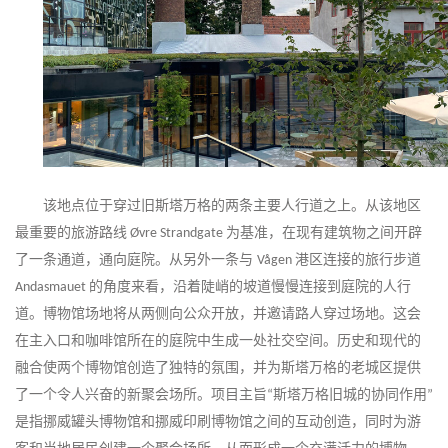
该地点位于穿过旧斯塔万格的两条主要人行道之上。从该地区
最重要的旅游路线
为基准，在现有建筑物之间开辟
Øvre Strandgate
了一条通道，通向庭院。从另外一条与
港区连接的旅行步道
Vågen
的角度来看，沿着陡峭的坡道慢慢连接到庭院的人行
Andasmauet
道
。
博物馆场地将从两侧向公众开放，并邀请路人穿过场地。这会
在主入口和咖啡馆所在的庭院中生成一处社交空间。历史和现代的
融合使两个博物馆创造了独特的氛围，并为斯塔万格的老城区提供
了一个令人兴奋的新聚会场所。项目主旨
斯塔万格旧城的协同作用
“
”
是指挪威罐头博物馆和挪威印刷博物馆之间的互动创造，同时为游