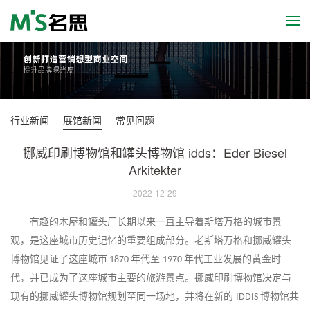
行业新闻
展馆新闻
常见问题
挪威印刷博物馆和罐头博物馆 idds：Eder Biesel
Arkitekter
2022-12-29
有趣的木屋和罐头厂长期以来一直主导着斯塔万格的城市景
观，是这座城市历史记忆的重要组成部分
。
老斯塔万格和挪威罐头
博物馆见证了这座城市
年代至
年代工业发展的黄金时
1870
1970
代，并已成为了这座城市主要的旅游景点。挪威印刷博物馆决定与
现有的挪威罐头博物馆规划至同一场地，并将在新的
博物馆共
IDDIS