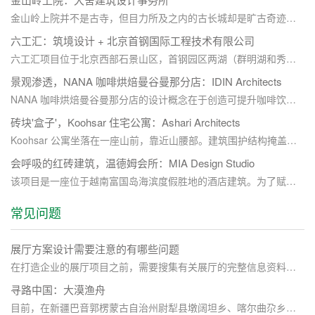
金山岭上院并不是古寺，但目力所及之内的古长城却是旷古奇迹。上院的出现为这一片山谷建立了新的时间点。一个轻盈、轻触地面的禅堂（阿兰若），纤细轻薄的结构拉开了新建物与古长城之间的时间距离，也再次因为人类的建造活动定位了这一片山谷的时间性。上院本身也试图从上层入口庭院至下部开敞禅堂通过氛围以及空间的开合建立一种内部的时间性。新的建造既要与古长城去时空对话，也要能契合这山谷的地形地貌和荒野气质。
六工汇：筑境设计 + 北京首钢国际工程技术有限公司
六工汇项目位于北京西部石景山区，首钢园区两湖（群明湖和秀池）片区中部，总建筑面积223753平方米。这里因服务2022年冬奥会而享誉海内外，谷爱凌和苏翊鸣就是在这里创造了历史，实现了中国在大跳台上的伟大突破。如今已步入后奥运时代，首钢的城市更新仍在继续，六工汇就是在这样的时空背景下诞生出来。今年6月18日，六工汇购物广场盛大开业。关联商办地块已经相继成功交付运营，标志着首钢的更新发展从“体育+”全面进入“城市+”的崭新阶段。
景观渗透，NANA 咖啡烘焙曼谷曼那分店：IDIN Architects
NANA 咖啡烘焙曼谷曼那分店的设计概念在于创造可提升咖啡饮用体验的空间，让咖啡成为人们的关注焦点。项目采用简化表达的建筑形式，通过将建筑空间与景观的和谐结合，营造出一种郁郁葱葱的环境氛围，继而将游客的注意力从熙熙攘攘的高速公路上引开并转移到咖啡上。
砖块'盒子'，Koohsar 住宅公寓：Ashari Architects
Koohsar 公寓坐落在一座山前，靠近山腰部。建筑围护结构掩盖了部分山景，为了在视觉上将建筑背后的山景与建筑立面融为一体，立面使用了砖材料与远处山脉的色调相得益彰。砖块图案模拟了从山底登顶的过程，吸引了游客对后方山景的兴趣，并呈现出无缝连接的前景建筑。
会呼吸的红砖建筑，温德姆会所：MIA Design Studio
该项目是一座位于越南富国岛海滨度假胜地的酒店建筑。为了赋予建筑以一种既现代、又传统的新视野，设计者选择以灯笼为主要概念。在夜间，温德姆会所这一“灯笼”将营造出温柔、细腻的光感，并成为度假村入口处的一大亮点。此外，项目主要选用的材料为红砖，以此表达了当地石匠工艺的细致和精确之美。
常见问题
展厅方案设计需要注意的有哪些问题
在打造企业的展厅项目之前，需要搜集有关展厅的完整信息资料的，要详细了解一下需要展示的内容是什么。然后对展厅的整体的设计要有一个定位，也就是要明确主题，所有展厅的设计一定都是围着主题去设计的。前期规划好了，做设计的时候就不会忘记，就不会显得很乱。
寻路中国：大漠渔舟
目前，在新疆巴音郭楞蒙古自治州尉犁县墩阔坦乡、喀尔曲尕乡等地，还有许多罗布人的后裔。他们逐步学会了农耕、养殖、缝纫、烹饪、加工、维修、电子商务技术等。